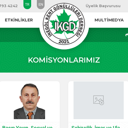
TR
EN
 793 4242
Üyelik Başvurusu
ETKİNLİKLER
MULTİMEDYA
KOMİSYONLARIMIZ
Basın Yayın, Sosyal ve Halkla İlişkiler Komisyonu
Şehircilik, İmar ve Ulaşım Komisyonu