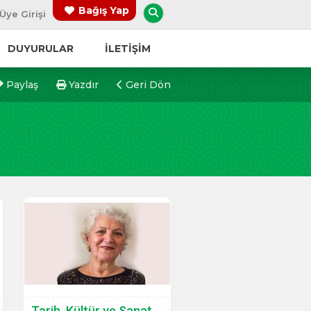
Arama Yap
Bağış Yap
Üye Girişi
DUYURULAR
İLETİŞİM
Paylaş
Yazdır
Geri Dön
Tarih, Kültür ve Sanat Komisyonu