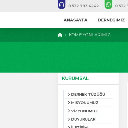
0 532 793 4242
0 532
ANASAYFA
DERNEĞİMİZ
KOMİSYONLARIMIZ
KURUMSAL
DERNEK TÜZÜĞÜ
MİSYONUMUZ
VİZYONUMUZ
DUYURULAR
İLETİŞİM