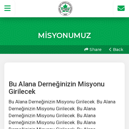
MİSYONUMUZ
Share
Back
Bu Alana Derneğinizin Misyonu
Girilecek
Bu Alana Derneğinizin Misyonu Girilecek. Bu Alana
Derneğinizin Misyonu Girilecek. Bu Alana
Derneğinizin Misyonu Girilecek. Bu Alana
Derneğinizin Misyonu Girilecek. Bu Alana