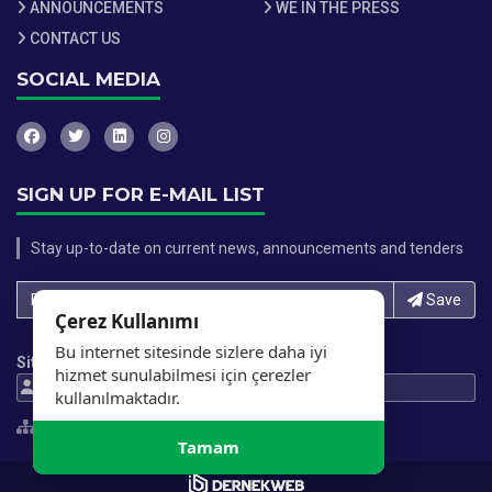
ANNOUNCEMENTS
WE IN THE PRESS
CONTACT US
SOCIAL MEDIA
SIGN UP FOR E-MAIL LIST
Stay up-to-date on current news, announcements and tenders
Enter your e-mail address ...
Save
Çerez Kullanımı
Bu internet sitesinde sizlere daha iyi
Site İstatistikleri
hizmet sunulabilmesi için çerezler
354355 Visitor
458364 View
kullanılmaktadır.
Site Haritası
Tamam