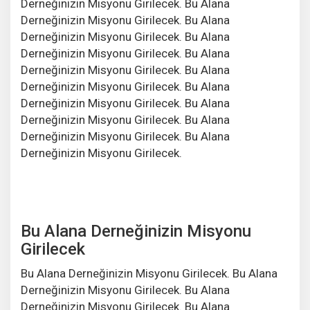
Derneğinizin Misyonu Girilecek. Bu Alana
Derneğinizin Misyonu Girilecek. Bu Alana
Derneğinizin Misyonu Girilecek. Bu Alana
Derneğinizin Misyonu Girilecek. Bu Alana
Derneğinizin Misyonu Girilecek. Bu Alana
Derneğinizin Misyonu Girilecek. Bu Alana
Derneğinizin Misyonu Girilecek. Bu Alana
Derneğinizin Misyonu Girilecek. Bu Alana
Derneğinizin Misyonu Girilecek. Bu Alana
Derneğinizin Misyonu Girilecek.
Bu Alana Derneğinizin Misyonu
Girilecek
Bu Alana Derneğinizin Misyonu Girilecek. Bu Alana
Derneğinizin Misyonu Girilecek. Bu Alana
Derneğinizin Misyonu Girilecek. Bu Alana