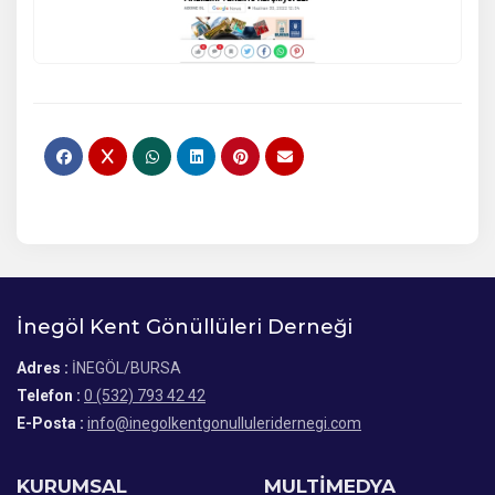
İnegöl Kent Gönüllüleri Derneği
Adres :
İNEGÖL/BURSA
Telefon :
0 (532) 793 42 42
E-Posta :
info@inegolkentgonulluleridernegi.com
KURUMSAL
MULTİMEDYA