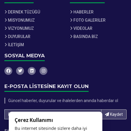
DERNEK TÜZÜĞÜ
HABERLER
MİSYONUMUZ
FOTO GALERİLER
VİZYONUMUZ
VİDEOLAR
DUYURULAR
BASINDA BİZ
İLETİŞİM
SOSYAL MEDYA
E-POSTA LİSTESİNE KAYIT OLUN
Güncel haberler, duyurular ve ihalelerden anında haberdar ol
E-Posta adresinizi yazın...
Kaydet
Çerez Kullanımı
Bu internet sitesinde sizlere daha iyi
Site İstatistikleri